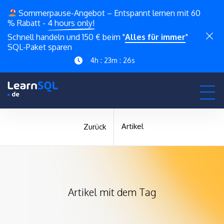
Sommerpause-Angebot – Entspannt lernen mit 60
% Rabatt -
4 hours only!
Schnell handeln und 150 € beim "
Alles für immer
"
SQL-Paket sparen
4h : 23m : 25s
Artikel
Zurück
Artikel mit dem Tag