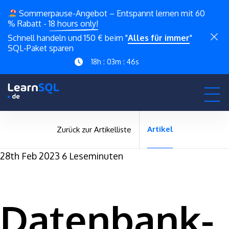
Sommerpause-Angebot – Entspannt lernen mit 60
% Rabatt -
18 hours only!
Schnell handeln und 150 € beim "
Alles für immer
"
SQL-Paket sparen
18h : 03m : 45s
Artikel
Zurück zur Artikelliste
28th Feb 2023
6 Leseminuten
Datenbank-